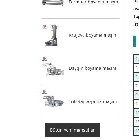
üç
Fermuar boyama maşını
as
To
is
Krujeva boyama maşını
1
3
Daşqın boyama maşını
5.
7
9
Trikotaj boyama maşını
1
1
1
Bütün yeni məhsullar
1