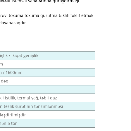
xtəlif istehsal sahələrində quraşdırmağı
əvi toxuma toxuma qurutma təklifi təklif etmək
 dayanacaqdır.
şlik / ikiqat genişlik
mm
m / 1600mm
/ dəq
kli istilik, termal yağ, təbii qaz
n tezlik sürətinin tənzimlənməsi
ləşdirilmişdir
nən 5 ton