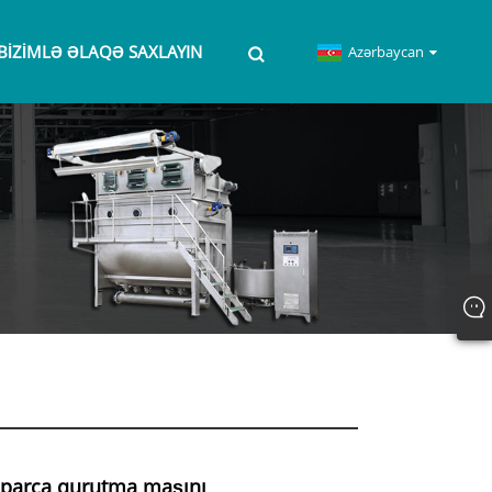
BIZIMLƏ ƏLAQƏ SAXLAYIN
Azərbaycan
 parça qurutma maşını