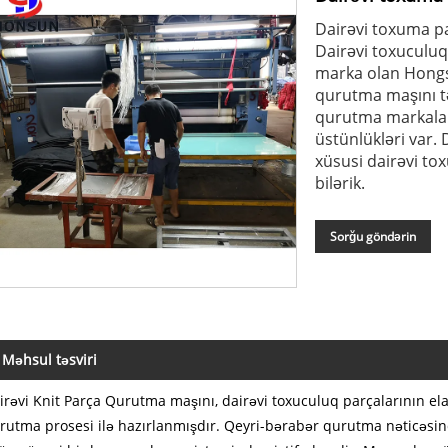
Dairəvi toxuma pa
Dairəvi toxuculuq
marka olan Hongs
qurutma maşını tə
qurutma markala
üstünlükləri var
xüsusi dairəvi t
bilərik.
Sorğu göndərin
Məhsul təsviri
irəvi Knit Parça Qurutma maşını, dairəvi toxuculuq parçalarının ela
rutma prosesi ilə hazırlanmışdır. Qeyri-bərabər qurutma nəticəsin