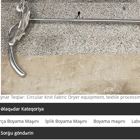
ynar Teqlər: Circular Knit Fabric Dryer equipment, textile proces
Əlaqədar Kateqoriya
rça Boyama Maşını
İplik Boyama Maşını
Boyama maşını
Lab
Sorğu göndərin