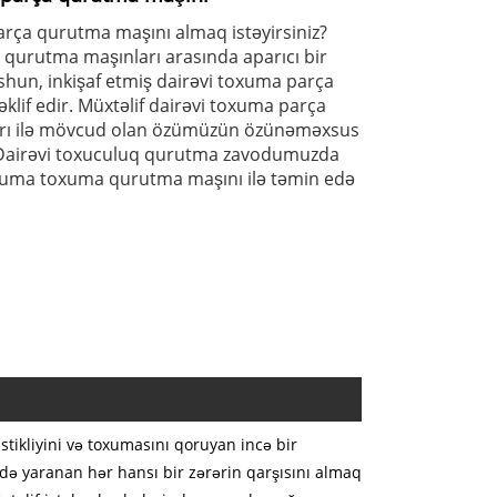
rça qurutma maşını almaq istəyirsiniz?
 qurutma maşınları arasında aparıcı bir
hun, inkişaf etmiş dairəvi toxuma parça
klif edir. Müxtəlif dairəvi toxuma parça
rı ilə mövcud olan özümüzün özünəməxsus
. Dairəvi toxuculuq qurutma zavodumuzda
oxuma toxuma qurutma maşını ilə təmin edə
stikliyini və toxumasını qoruyan incə bir
də yaranan hər hansı bir zərərin qarşısını almaq