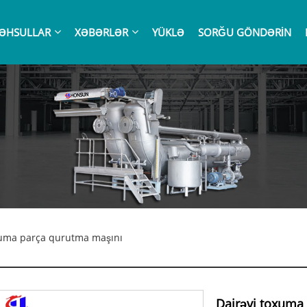
ƏHSULLAR
XƏBƏRLƏR
YÜKLƏ
SORĞU GÖNDƏRIN
xuma parça qurutma maşını
Dairəvi toxuma