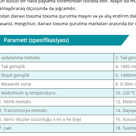
ün xüsusi bir hava paylama sistemindən istifadə edir. Maşın da mü
anlaşdıraraq ölçüsündə də yığcamdır.
pdan dairəvi toxuma toxuma qurutma maşını və ya alış endirim dair
təsəniz, Hongshun, dairəvi toxuma qurutma markaları arasında bir
Parametr (spesifikasiyası)
. qidalanma metodu
2. Tək geni
. Tək genişlik
4. 1800 
 İkiqat genişlik
6. 1400m
. Mexaniki sürət
8. 0-30m 
. Maksimum iş temperaturu
10. 220 ℃
1. İstilik metodu
12. Elektri
3. Transmissiya metodu
14. Dəyişə
5. Xarici ölçülər (uzunluğu x en x he boy)
16. Xüsusi
7. çəki
18. Təxmi