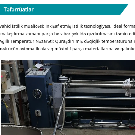
Təfərrüatlar
 Vahid istilik müalicəsi: İnkişaf etmiş istilik texnologiyası, ideal for
rmalaşdırma zamanı parça bərabər şəkildə qızdırılmasını təmin edi
 Ağıllı Temperatur Nəzarəti: Quraşdırılmış dəqiqlik temperaturuna n
mək üçün avtomatik olaraq müxtəlif parça materiallarına və qalınl