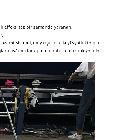
malı effekti tez bir zamanda yaranan,
r.
əzarət sistemi, ən yaxşı emal keyfiyyətini təmin
ıqlara uyğun olaraq temperaturu tənzimləyə bilər