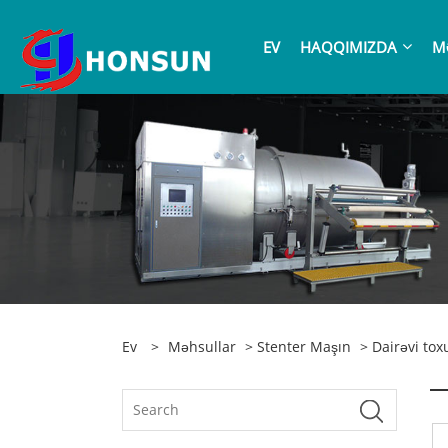
EV
HAQQIMIZDA
M
Ev
>
Məhsullar
>
Stenter Maşın
> Dairəvi to