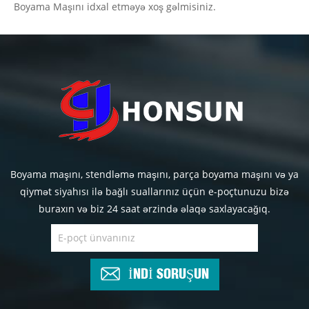
Boyama Maşını idxal etməyə xoş gəlmisiniz.
Boyama maşını, stendləmə maşını, parça boyama maşını və ya
qiymət siyahısı ilə bağlı suallarınız üçün e-poçtunuzu bizə
buraxın və biz 24 saat ərzində əlaqə saxlayacağıq.
İNDİ SORUŞUN