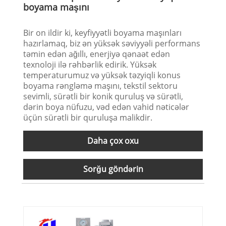
boyama maşını
Bir on ildir ki, keyfiyyətli boyama maşınları
hazırlamaq, biz ən yüksək səviyyəli performans
təmin edən ağıllı, enerjiyə qənaət edən
texnoloji ilə rəhbərlik edirik. Yüksək
temperaturumuz və yüksək təzyiqli konus
boyama rəngləmə maşını, tekstil sektoru
sevimli, sürətli bir konik quruluş və sürətli,
dərin boya nüfuzu, vəd edən vahid nəticələr
üçün sürətli bir quruluşa malikdir.
Daha çox oxu
Sorğu göndərin