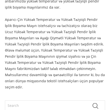
anbarımızda yüksək temperatur və yüksək təzyiqli pendir
iplik boyama maşınlarımız da var.
Aparıcı Çin Yüksək Temperatur və Yüksək Təzyiqli Pendir
İplik Boyama Maşın istehsalçısı və təchizatçısı olaraq biz
Ucuz Yüksək Temperatur və Yüksək Təzyiqli Pendir İplik
Boyama Maşınları və Aşağı Qiymətli Yüksək Temperatur və
Yüksək Təzyiqli Pendir İplik Boyama Maşınları təqdim edirik.
Əlavə məlumat üçün, Yüksək Temperatur və Yüksək Təzyiqli
Pendir İplik Boyama Maşınının qiymət siyahısı və ya Çin
Yüksək Temperatur və Yüksək Təzyiqli Pendir İplik Boyama
Maşını fabrikimizdən təklif tələb etməkdən çekinmeyin.
Məhsullarımız davamlılığı və qənaətcilliyi ilə tanınır ki, bu da
onları dünya miqyasında tekstil istehsalçıları üçün populyar
seçim edir.