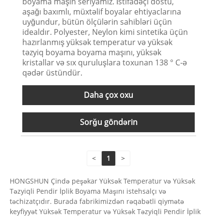
boyama maşın seriyamız. İstifadəçi dostu,
aşağı baxımlı, müxtəlif boyalar ehtiyaclarına
uyğundur, bütün ölçülərin sahibləri üçün
idealdır. Polyester, Neylon kimi sintetika üçün
hazırlanmış yüksək temperatur və yüksək
təzyiq boyama boyama maşını, yüksək
kristallar və sıx quruluşlara toxunan 138 ° C-ə
qədər üstündür.
Daha çox oxu
Sorğu göndərin
<
1
>
HONGSHUN Çində peşəkar Yüksək Temperatur və Yüksək
Təzyiqli Pendir İplik Boyama Maşını istehsalçı və
təchizatçıdır. Burada fabrikimizdən rəqabətli qiymətə
keyfiyyət Yüksək Temperatur və Yüksək Təzyiqli Pendir İplik