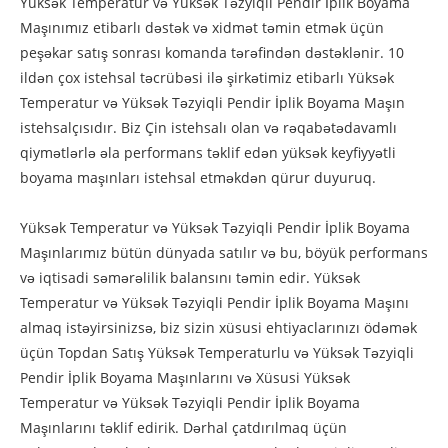
Yüksək Temperatur və Yüksək Təzyiqli Pendir İplik Boyama
Maşınımız etibarlı dəstək və xidmət təmin etmək üçün
peşəkar satış sonrası komanda tərəfindən dəstəklənir. 10
ildən çox istehsal təcrübəsi ilə şirkətimiz etibarlı Yüksək
Temperatur və Yüksək Təzyiqli Pendir İplik Boyama Maşın
istehsalçısıdır. Biz Çin istehsalı olan və rəqabətədavamlı
qiymətlərlə əla performans təklif edən yüksək keyfiyyətli
boyama maşınları istehsal etməkdən qürur duyuruq.
Yüksək Temperatur və Yüksək Təzyiqli Pendir İplik Boyama
Maşınlarımız bütün dünyada satılır və bu, böyük performans
və iqtisadi səmərəlilik balansını təmin edir. Yüksək
Temperatur və Yüksək Təzyiqli Pendir İplik Boyama Maşını
almaq istəyirsinizsə, biz sizin xüsusi ehtiyaclarınızı ödəmək
üçün Topdan Satış Yüksək Temperaturlu və Yüksək Təzyiqli
Pendir İplik Boyama Maşınlarını və Xüsusi Yüksək
Temperatur və Yüksək Təzyiqli Pendir İplik Boyama
Maşınlarını təklif edirik. Dərhal çatdırılmaq üçün