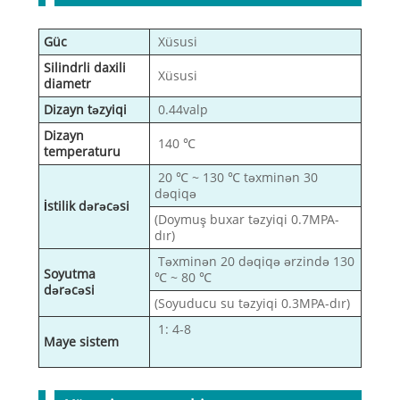
Güc
Xüsusi
Silindrli daxili
Xüsusi
diametr
Dizayn təzyiqi
0.44valp
Dizayn
140 ℃
temperaturu
20 ℃ ~ 130 ℃ təxminən 30
dəqiqə
İstilik dərəcəsi
(Doymuş buxar təzyiqi 0.7MPA-
dır)
Təxminən 20 dəqiqə ərzində 130
Soyutma
℃ ~ 80 ℃
dərəcəsi
(Soyuducu su təzyiqi 0.3MPA-dır)
1: 4-8
Maye sistem