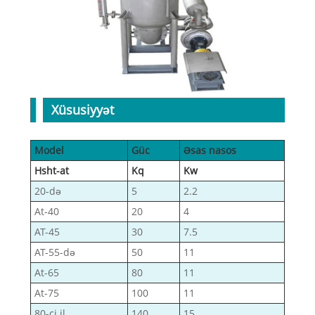
Xüsusiyyət
Model
Güc
Əsas nasos
Hsht-at
Kq
Kw
20-də
5
2.2
At-40
20
4
AT-45
30
7.5
AT-55-də
50
11
At-65
80
11
At-75
100
11
80-ci il
140
15