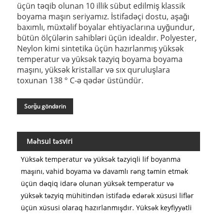
üçün təqib olunan 10 illik sübut edilmiş klassik
boyama maşın seriyamız. İstifadəçi dostu, aşağı
baxımlı, müxtəlif boyalar ehtiyaclarına uyğundur,
bütün ölçülərin sahibləri üçün idealdır. Polyester,
Neylon kimi sintetika üçün hazırlanmış yüksək
temperatur və yüksək təzyiq boyama boyama
maşını, yüksək kristallar və sıx quruluşlara
toxunan 138 ° C-ə qədər üstündür.
Sorğu göndərin
Məhsul təsviri
Yüksək temperatur və yüksək təzyiqli lif boyanma
maşını, vahid boyama və davamlı rəng təmin etmək
üçün dəqiq idarə olunan yüksək temperatur və
yüksək təzyiq mühitindən istifadə edərək xüsusi liflər
üçün xüsusi olaraq hazırlanmışdır. Yüksək keyfiyyətli