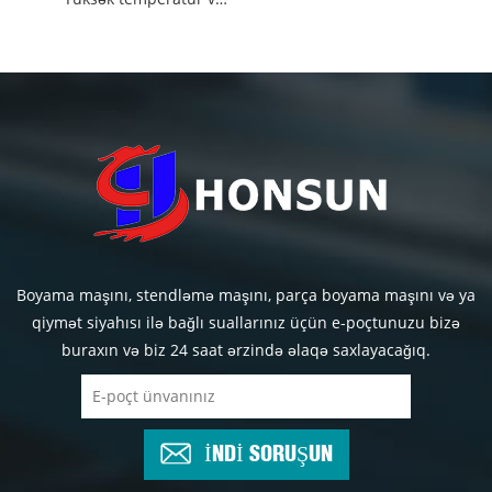
Boyama maşını, stendləmə maşını, parça boyama maşını və ya
qiymət siyahısı ilə bağlı suallarınız üçün e-poçtunuzu bizə
buraxın və biz 24 saat ərzində əlaqə saxlayacağıq.
İNDİ SORUŞUN