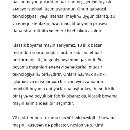
paslanmayan poladdan hazırlanmış, genişmiqyaslı
sənaye istehsalı üçün uyğundur. Onun qabaqcıl
texnologiyası, yaşıl istehsal meylinə uyğun olaraq, su
və enerji istehlakını azaltmaq, lif boyama prosesi
daha ətraf mühitə və enerji istehlakını azaldır.
Klassik boyama maşın seriyamız, 10 illik bazar
testindən sonra müştərilərdən sabit və etibarlı
performansı üçün geniş bəyənmə qazandı. Bu
boyama maşınları ənənəvi sənətkarlığı müasir
texnologiya ilə birləşdirir. Onlara işləmək nəinki
işləməsi və istismar xərcləri var, eyni zamanda
müxtəlif boyama ehtiyaclarına uyğunlaşa bilər. Kiçik
bir iş və ya böyük bir fabrik olsanız da, klassik boyama
maşınlarımız ideal bir seçimdir.
Yüksək temperaturumuz və yüksək təzyiqli lif boyama
maşını, xüsusən də poliester, neylon və s. Kimi