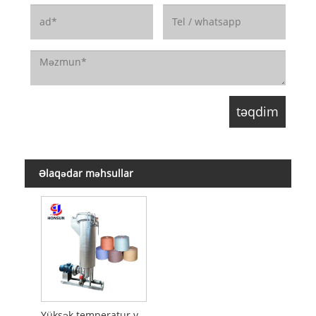
Əlaqədar məhsullar
Yüksək temperatur və yüksək təzyiq konus boyama maşını