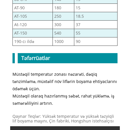
AT-90
180
15
AT-105
250
18.5
At-120
300
37
AT-150
540
55
190-cı ildə
1000
90
Təfərrüatlar
Müstəqil temperatur zonası nəzarəti, dəqiq
tənzimləmə, müxtəlif növ liflərin boyama ehtiyaclarını
ödəmək üçün.
Müstəqil olaraq hazırlanmış səbət, rahat yükləmə, iş
səmərəliliyini artırın.
Qaynar Teqlər: Yüksək temperatur və yüksək təzyiqli
lif boyama maşını, Çin fabriki, Hongshun istehsalçısı