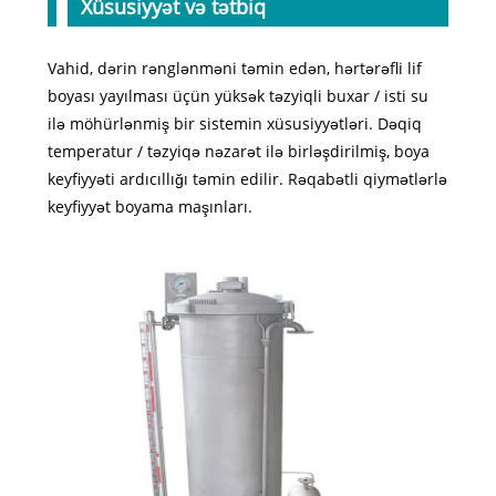
Xüsusiyyət və tətbiq
Vahid, dərin rənglənməni təmin edən, hərtərəfli lif
boyası yayılması üçün yüksək təzyiqli buxar / isti su
ilə möhürlənmiş bir sistemin xüsusiyyətləri. Dəqiq
temperatur / təzyiqə nəzarət ilə birləşdirilmiş, boya
keyfiyyəti ardıcıllığı təmin edilir. Rəqabətli qiymətlərlə
keyfiyyət boyama maşınları.