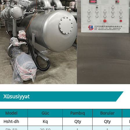
Xüsusiyyət
Model
Güc
Pambıq
Borular
Hsht-dh
Kq
Qty
Qty
Dh-50
20-50
1
1