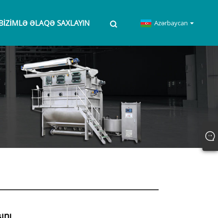
BIZIMLƏ ƏLAQƏ SAXLAYIN
Azərbaycan
ını