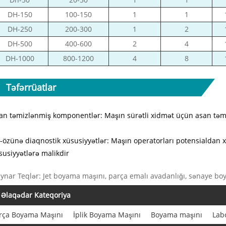
DH-150
100-150
1
1
DH-250
200-300
1
2
DH-500
400-600
2
4
DH-1000
800-1200
4
8
Təfərrüatlar
an təmizlənmiş komponentlər: Maşın sürətli xidmət üçün asan təmi
-özünə diaqnostik xüsusiyyətlər: Maşın operatorları potensialdan
susiyyətlərə malikdir
ynar Teqlər: Jet boyama maşını, parça emalı avadanlığı, sənaye bo
Əlaqədar Kateqoriya
rça Boyama Maşını
İplik Boyama Maşını
Boyama maşını
Lab