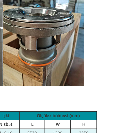
İçki
Ölçülər bölməsi (mm)
Nisbət
L
W
H
1: 6-10
5530
1200
2850