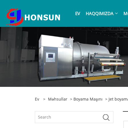
EV
HAQQIMIZDA
M
Ev
>
Məhsullar
>
Boyama Maşını
> Jet boyam