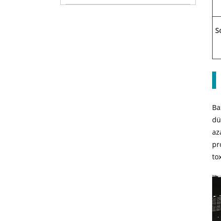
S
Ba
dü
az
pr
to