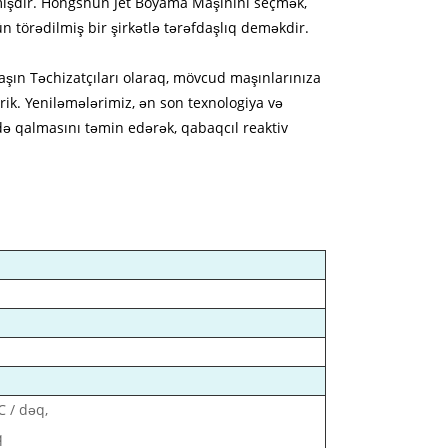
mışdır. Hongshun Jet Boyama Maşınını seçmək,
 törədilmiş bir şirkətlə tərəfdaşlıq deməkdir.
şın Təchizatçıları olaraq, mövcud maşınlarınıza
rik. Yeniləmələrimiz, ən son texnologiya və
 qalmasını təmin edərək, qabaqcıl reaktiv
℃ / dəq,
q