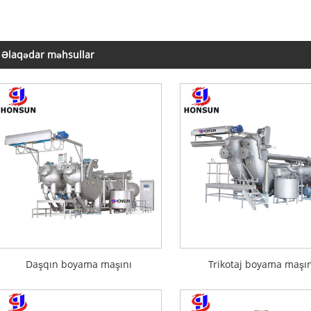
Əlaqədar məhsullar
Daşqın boyama maşını
Trikotaj boyama maşı