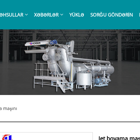
ƏHSULLAR
XƏBƏRLƏR
YÜKLƏ
SORĞU GÖNDƏRIN
a maşını
Jet boyama maş