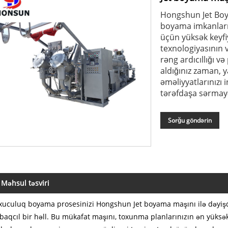
Hongshun Jet Boya
boyama imkanların
üçün yüksək keyfiy
texnologiyasının v
rəng ardıcıllığı v
aldığınız zaman, 
əməliyyatlarınızı
tərəfdaşa sərmay
Sorğu göndərin
Məhsul təsviri
xuculuq boyama prosesinizi Hongshun Jet boyama maşını ilə dəyişdi
baqcıl bir həll. Bu mükafat maşını, toxunma planlarınızın ən yüks