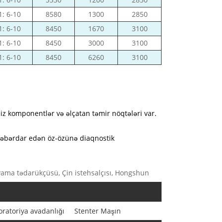
1: 6-10
8580
1300
2850
1: 6-10
8450
1670
3100
1: 6-10
8450
3000
3100
1: 6-10
8450
6260
3100
z komponentlər və əlçatan təmir nöqtələri var.
 xəbərdar edən öz-özünə diaqnostik
yama tədarükçüsü, Çin istehsalçısı, Hongshun
oratoriya avadanlığı
Stenter Maşın