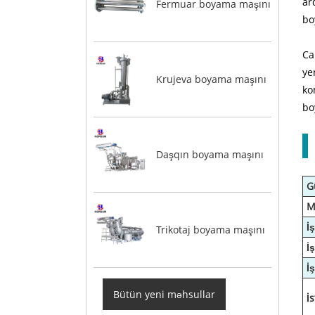
ar
Fermuar boyama maşını
bo
Ca
ye
Krujeva boyama maşını
ko
bo
Daşqın boyama maşını
G
M
İ
Trikotaj boyama maşını
İ
İ
Bütün yeni məhsullar
İs