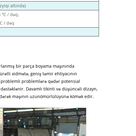
yiqi altında)
 ℃ / dəq,
℃ / dəq
zırlanmış bir parça boyama maşınında
rətli xidmətə, geniş təmir ehtiyacının
 problemli problemlərə qədər potensial
əstəklənir. Davamlı tikinti və düşüncəli dizayn,
in edərək maşının uzunömürlülüyünə kömək edir.