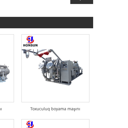
nı
Toxuculuq boyama maşını