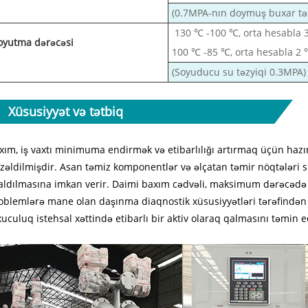
(0.7MPA-nın doymuş buxar təz
130 ℃ -100 ℃, orta hesabla 3
oyutma dərəcəsi
100 ℃ -85 ℃, orta hesabla 2 
(Soyuducu su təzyiqi 0.3MPA)
Xüsusiyyət və tətbiq
xım, iş vaxtı minimuma endirmək və etibarlılığı artırmaq üçün ha
zəldilmişdir. Asan təmiz komponentlər və əlçatan təmir nöqtələri sü
aldılmasına imkan verir. Daimi baxım cədvəli, maksimum dərəcədə
oblemlərə mane olan daşınma diaqnostik xüsusiyyətləri tərəfindən d
xuculuq istehsal xəttində etibarlı bir aktiv olaraq qalmasını təm