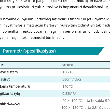
dıcıl rəngləmə və incə parça müalicəsi təmin etmək üçün hazırlan
yanma proseslərinizi yüksəltmək və iş böyümənizi dəstəkləmək üçün
ri boyama qurğusunu artırmaq lazımdır? Etibarlı Çin Jet Boyama Ma
ni həyat nəfəs almaq üçün hərtərəfli yüksəltmə xidmətləri təklif edi
mponentləri, reaktiv boyama maşınının performansın ön cəbhəsində
yama maşını təklif etməsini təmin edir.
Parametr (spesifikasiyası)
üc
xüsusi
aye sistem
1: 6-10
ş sürəti
380m / dəq
şləmə temperaturu
140 ℃
şgüzar təzyiq
0.38MPA
20 × -100 ℃, orta hesabla 5 
tilik dərəcəsi
100 × -130 ℃, orta 2,5 ℃ / də