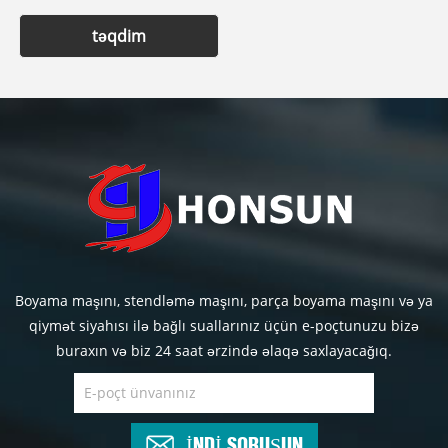
təqdim
Boyama maşını, stendləmə maşını, parça boyama maşını və ya
qiymət siyahısı ilə bağlı suallarınız üçün e-poçtunuzu bizə
buraxın və biz 24 saat ərzində əlaqə saxlayacağıq.
İNDİ SORUŞUN