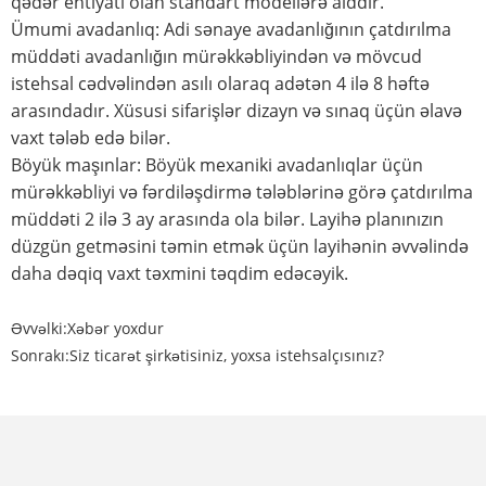
qədər ehtiyatı olan standart modellərə aiddir.
Ümumi avadanlıq: Adi sənaye avadanlığının çatdırılma
müddəti avadanlığın mürəkkəbliyindən və mövcud
istehsal cədvəlindən asılı olaraq adətən 4 ilə 8 həftə
arasındadır. Xüsusi sifarişlər dizayn və sınaq üçün əlavə
vaxt tələb edə bilər.
Böyük maşınlar: Böyük mexaniki avadanlıqlar üçün
mürəkkəbliyi və fərdiləşdirmə tələblərinə görə çatdırılma
müddəti 2 ilə 3 ay arasında ola bilər. Layihə planınızın
düzgün getməsini təmin etmək üçün layihənin əvvəlində
daha dəqiq vaxt təxmini təqdim edəcəyik.
Əvvəlki:
Xəbər yoxdur
Sonrakı:
Siz ticarət şirkətisiniz, yoxsa istehsalçısınız?