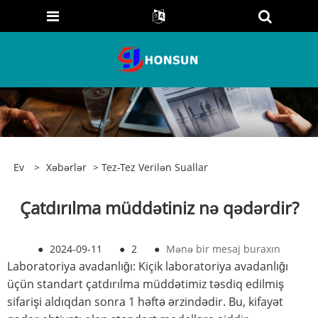
Ev
>
Xəbərlər
>
Tez-Tez Verilən Suallar
Çatdırılma müddətiniz nə qədərdir?
●
2024-09-11
●
2
●
Mənə bir mesaj buraxın
Laboratoriya avadanlığı: Kiçik laboratoriya avadanlığı
üçün standart çatdırılma müddətimiz təsdiq edilmiş
sifarişi aldıqdan sonra 1 həftə ərzindədir. Bu, kifayət