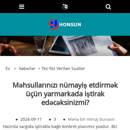
Ev
>
Xəbərlər
>
Tez-Tez Verilən Suallar
Məhsullarınızı nümayiş etdirmək
üçün yarmarkada iştirak
edəcəksinizmi?
●
2024-09-11
●
3
●
Mənə bir mesaj buraxın
Hazırda sərgidə iştirakla bağlı konkret planımız yoxdur. Biz