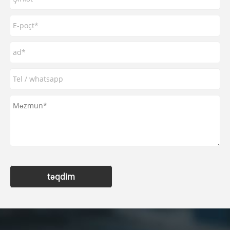
təqdim