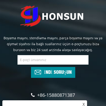
Boyama maşını, stendləmə maşını, parça boyama maşını və ya
qiymət siyahısı ilə bağlı suallarınız üçün e-poçtunuzu bizə
buraxın və biz 24 saat ərzində əlaqə saxlayacağıq.
İNDİ SORUŞUN
+86-15880871387
X