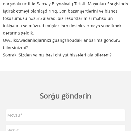
qarşıdakı üç ildə Şanxay Beynəlxalq Tekstil Maşınları Sərgisində
iştirak etməyi planlaşdırırıq. Son bazar şərtlərini və biznes
fokusumuzu nəzərə alaraq, biz resurslarımızı məhsulun
inkişafına və mövcud müştərilərə dəstək verməyə yönəltmək
qərarına gəldik.
Əvvəlki:
Avadanlıqlarınızı guangzhoudakı anbarıma göndərə
bilərsinizmi?
Sonrakı:
Sizdən yalnız bəzi ehtiyat hissələri ala bilərəm?
Sorğu göndərin